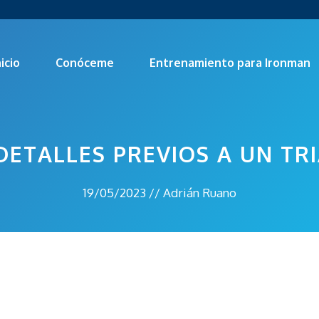
nicio
Conóceme
Entrenamiento para Ironman
DETALLES PREVIOS A UN T
19/05/2023
//
Adrián Ruano