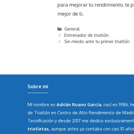
para mejorar tu rendimiento, te pl
mejor de ti.
Categorías
General
Entrenador de triatlón
Sin miedo ante tu primer triatlón
Sobre mi
Mi nombre es
Adrián Ruano García
, nací en 1986, 
de Triatlón en Centro de Alto Rendimiento de Madr
Tecnificación y desde 2017 me dedico exclusivamen
triatletas,
aunque antes ya contaba con casi 10 año