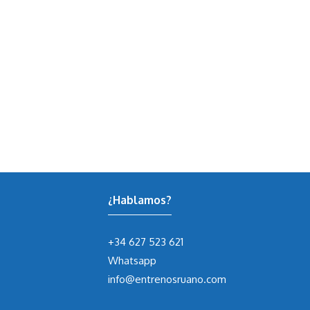
¿Hablamos?
+34 627 523 621
Whatsapp
info@entrenosruano.com