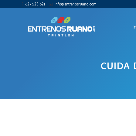
?
627 523 621
✉️
info@entrenosruano.com
Saltar
al
I
contenido
CUIDA 