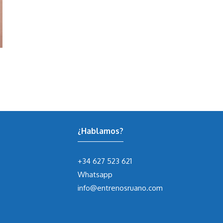
¿Hablamos?
+34 627 523 621
Whatsapp
info@entrenosruano.com