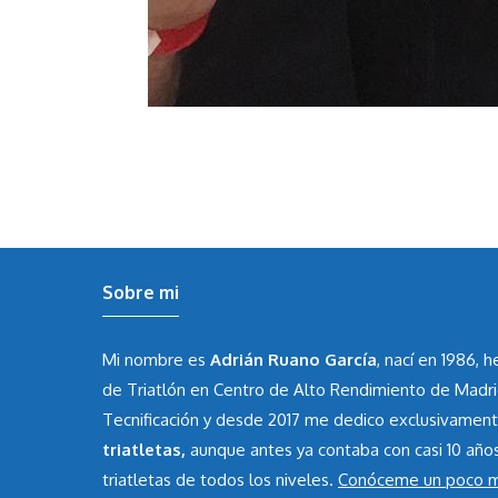
Sobre mi
Mi nombre es
Adrián Ruano García
, nací en 1986, 
de Triatlón en Centro de Alto Rendimiento de Madr
Tecnificación y desde 2017 me dedico exclusivamen
triatletas,
aunque antes ya contaba con casi 10 año
triatletas de todos los niveles.
Conóceme un poco 