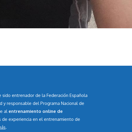
he sido entrenador de la Federación Española
id y responsable del Programa Nacional de
te al
entrenamiento online de
s de experiencia en el entrenamiento de
más
.