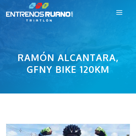
Saltar
Men
al
contenido
RAMÓN ALCANTARA,
GFNY BIKE 120KM