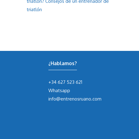
triatlón? Consejos de un entrenador de
triatlón
¿Hablamos?
+34 627 523 621
Whatsapp
info@entrenosruano.com