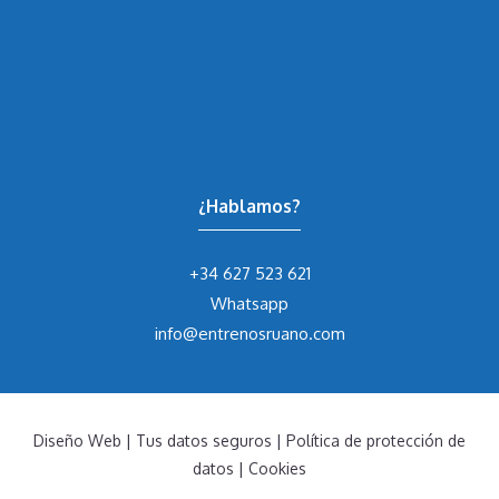
¿Hablamos?
+34 627 523 621
Whatsapp
info@entrenosruano.com
Diseño Web
|
Tus datos seguros
|
Política de protección de
datos
|
Cookies