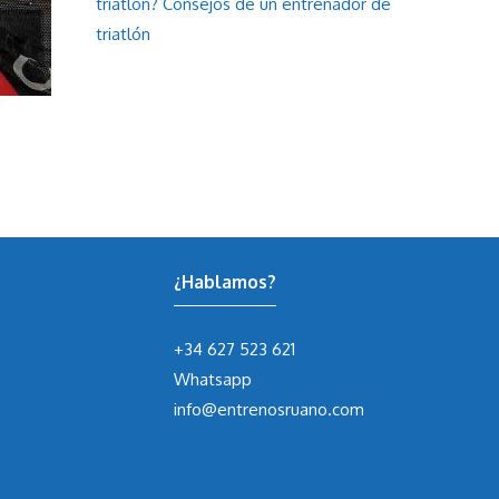
triatlón? Consejos de un entrenador de
triatlón
¿Hablamos?
+34 627 523 621
Whatsapp
info@entrenosruano.com