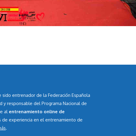
he sido entrenador de la Federación Española
id y responsable del Programa Nacional de
te al
entrenamiento online de
s de experiencia en el entrenamiento de
más
.