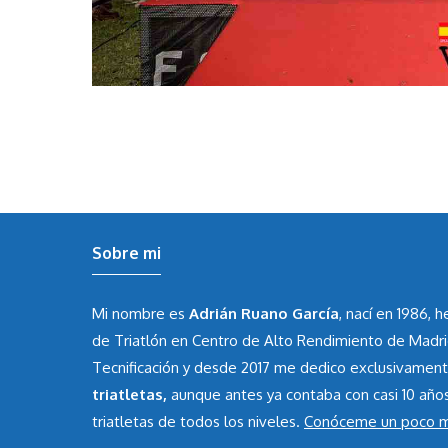
Sobre mi
Mi nombre es
Adrián Ruano García
, nací en 1986, 
de Triatlón en Centro de Alto Rendimiento de Madr
Tecnificación y desde 2017 me dedico exclusivamen
triatletas,
aunque antes ya contaba con casi 10 año
triatletas de todos los niveles.
Conóceme un poco 