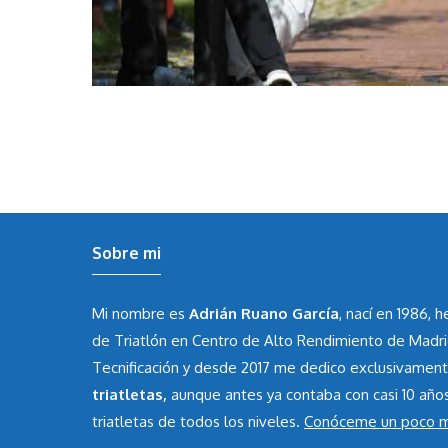
Sobre mi
Mi nombre es
Adrián Ruano García
, nací en 1986, 
de Triatlón en Centro de Alto Rendimiento de Madr
Tecnificación y desde 2017 me dedico exclusivamen
triatletas,
aunque antes ya contaba con casi 10 año
triatletas de todos los niveles.
Conóceme un poco 