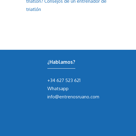
triatlón? Consejos de un entrenador de
triatlón
¿Hablamos?
+34 627 523 621
Whatsapp
info@entrenosruano.com