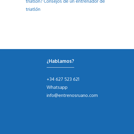
triatlón? Consejos de un entrenador de
triatlón
¿Hablamos?
+34 627 523 621
Whatsapp
info@entrenosruano.com