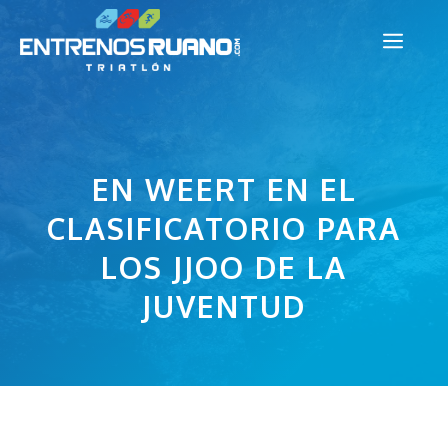
Saltar
Men
al
contenido
EN WEERT EN EL
CLASIFICATORIO PARA
LOS JJOO DE LA
JUVENTUD