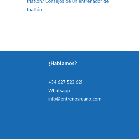
triatlón? Consejos de un entrenador de
triatlón
¿Hablamos?
+34 627 523 621
Whatsapp
info@entrenosruano.com