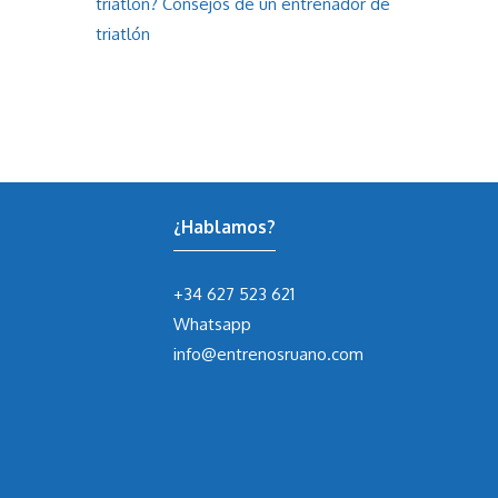
triatlón? Consejos de un entrenador de
triatlón
¿Hablamos?
+34 627 523 621
Whatsapp
info@entrenosruano.com