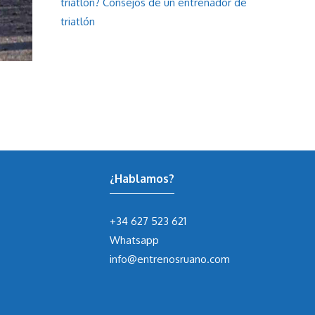
triatlón? Consejos de un entrenador de
triatlón
¿Hablamos?
+34 627 523 621
Whatsapp
info@entrenosruano.com