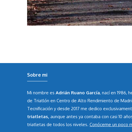
Sobre mi
Mi nombre es
Adrián Ruano García
, nací en 1986, 
de Triatlón en Centro de Alto Rendimiento de Madr
Tecnificación y desde 2017 me dedico exclusivamen
triatletas,
aunque antes ya contaba con casi 10 año
triatletas de todos los niveles.
Conóceme un poco 