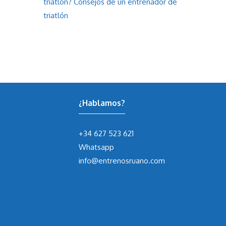
triatlón? Consejos de un entrenador de
triatlón
¿Hablamos?
+34 627 523 621
Whatsapp
info@entrenosruano.com