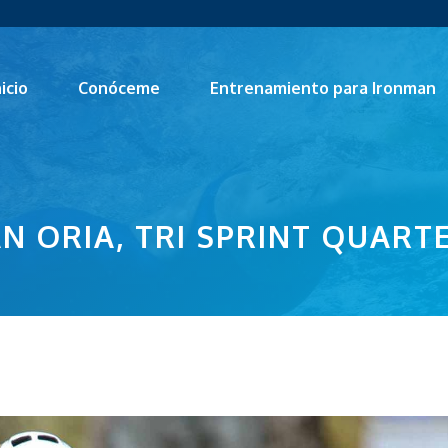
nicio
Conóceme
Entrenamiento para Ironman
N ORIA, TRI SPRINT QUART