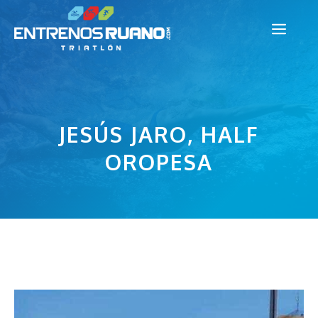
Saltar
Men
al
contenido
JESÚS JARO, HALF
OROPESA