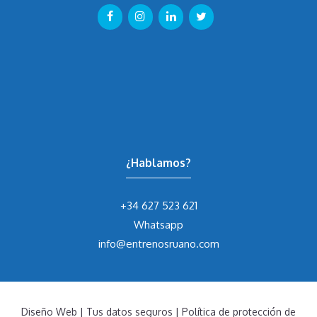
¿Hablamos?
+34 627 523 621
Whatsapp
info@entrenosruano.com
Diseño Web
|
Tus datos seguros
|
Política de protección de