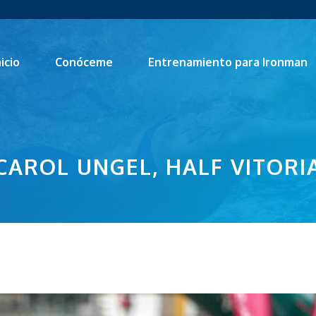
nicio
Conóceme
Entrenamiento para Ironman
CAROL UNGEL, HALF VITORI