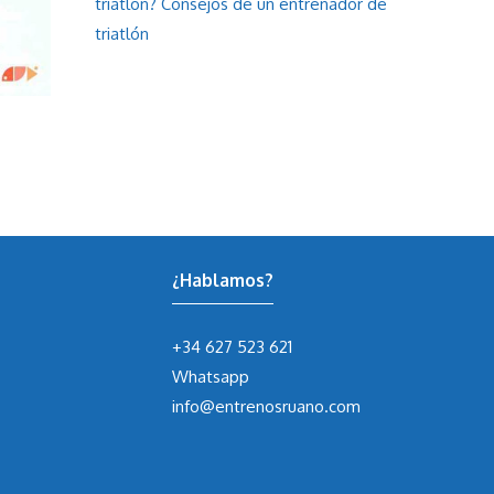
triatlón? Consejos de un entrenador de
triatlón
¿Hablamos?
+34 627 523 621
Whatsapp
info@entrenosruano.com