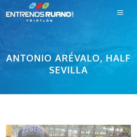
Saltar
Men
al
contenido
ANTONIO ARÉVALO, HALF
SEVILLA