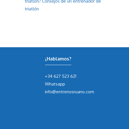
triatlón? Consejos de un entrenador de
triatlón
¿Hablamos?
+34 627 523 621
Whatsapp
info@entrenosruano.com